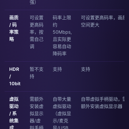
强）
画质
可设置
码率上限
可设置更高码率，画质
/ 码
更高码
约
空间更大
率策
率，按
50Mbps,
略
需自己
且实际更
调
容易自动
降码率
HDR
暂不支
支持
支持
/
持
10bit
虚拟
需额外
自带大量
自带虚拟手柄驱动，需
驱动
安装虚
虚拟驱动
额外安装虚拟显示器
/ 系
拟显示
（虚拟显
统集
器/虚
示/麦克
成
拟手柄
风/USB