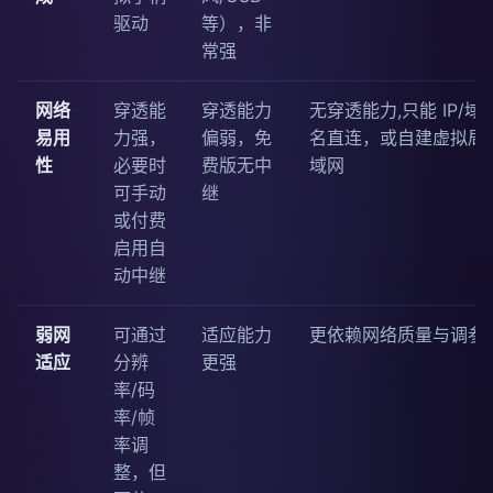
驱动
等），非
常强
网络
穿透能
穿透能力
无穿透能力,只能 IP/域
易用
力强，
偏弱，免
名直连，或自建虚拟局
性
必要时
费版无中
域网
可手动
继
或付费
启用自
动中继
弱网
可通过
适应能力
更依赖网络质量与调参
适应
分辨
更强
率/码
率/帧
率调
整，但