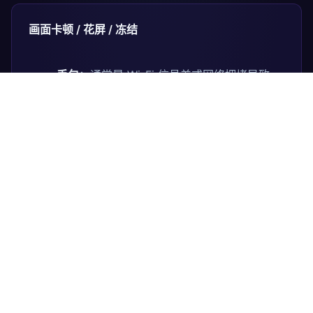
画面卡顿 / 花屏 / 冻结
丢包
：通常是 Wi-Fi 信号差或网络拥堵导致。
尝试降低码率或切换到 5GHz Wi-Fi。
解码慢
：客户端设备性能不足。尝试降低分辨
率（如 4K → 1080p）。
音画不同步
通常是音频缓冲区堆积导致。YiLink 会自动消除累
积延迟，如果持续存在，请尝试刷新页面重连。